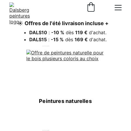
☀️ 
Offres de l'été
 livraison incluse +
DALS10
 : 
-10 %
 dès 
119 €
 d'achat.
DALS15
 : 
-15 %
 dès 
169 €
 d'achat.
pigments-naturels-pour-peinture-a-la-farine
Peintures naturelles
pigments-naturels-pour-peinture-a-la-farine