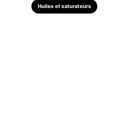
Huiles et saturateurs
✅
Pigments mineraux et liants naturels 
conformes au règlement européen REACH (CE 
n°1907/2006)