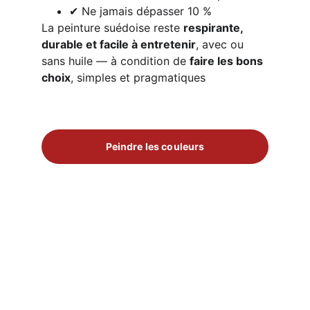
✔ Ne jamais dépasser 10 %
La peinture suédoise reste 
respirante, 
durable et facile à entretenir
, avec ou 
sans huile — à condition de 
faire les bons 
choix
, simples et pragmatiques
Peindre les couleurs
✅
Pigments mineraux et liants naturels 
conformes au règlement européen REACH (CE 