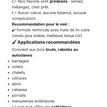
👉 Nos flacons sont
prédosés
: versez,
mélangez, c’est prêt.
👉 Aucun calcul, aucune balance, aucune
complication.
Recommandation pour le noir :
✔️ formule renforcée avec huile de lin cuite
(rendu plus stable, meilleure tenue UV).
🖌️ Applications recommandées
Convient aux bois
bruts, rabotés ou
autoclaves
:
bardages
volets
chalets
clôtures
abris
cabanes
portails
menuiseries extérieures
Le noir mat offre une
esthétique