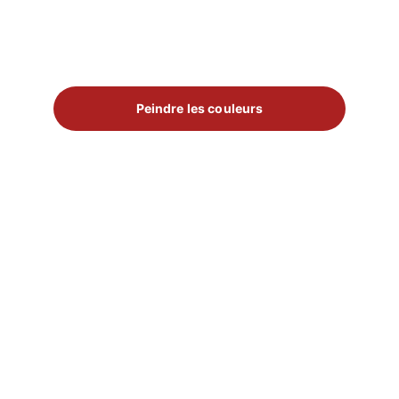
Peindre les couleurs
✅
Pigments mineraux et liants naturels 
conformes au règlement européen REACH (CE 
n°1907/2006)